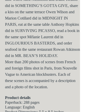
did in SOMETHING’S GOTTA GIVE, share
a kiss on the same terrace
Owen Wilson and
Marion Cotillard did in MIDNIGHT IN
PARIS, eat at the same
table Anthony Hopkins
did in SURVIVING PICASSO, read a book in
the same
spot Mélanie Laurent did in
INGLOURIOUS BASTERDS, and order
seafood
in the same restaurant Rowan Atkinson
did in MR. BEAN’S HOLIDAY.
More than 200 photos of scenes from French
and foreign films shot in
Paris, from Nouvelle
Vague to American blockbusters. Each of
these
scenes is accompanied by
a description
and a photo of the location.
Product details
Paperback: 288 pages
Language: English
Product Dimensions: 5.5 x 8.5 inches