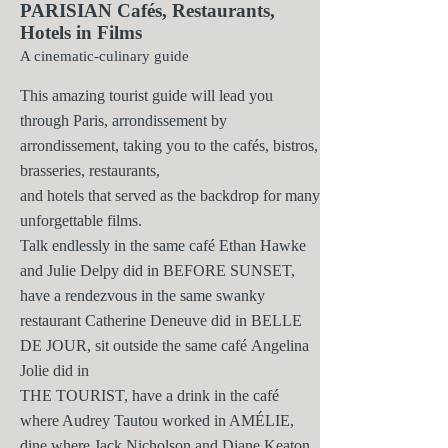
PARISIAN Cafés, Restaurants,
Hotels in Films
A cinematic-culinary guide
This amazing tourist guide will lead you
through Paris, arrondissement
by
arrondissement, taking you to the cafés, bistros,
brasseries, restaurants,
and hotels that served as the backdrop for many
unforgettable films.
Talk endlessly in the same café Ethan Hawke
and Julie Delpy did in
BEFORE SUNSET,
have a rendezvous in the same swanky
restaurant
Catherine Deneuve did
in BELLE
DE JOUR, sit outside the same café
Angelina
Jolie did in
THE TOURIST, have a drink in the café
where Audrey
Tautou worked in AMÉLIE,
dine where Jack Nicholson and Diane Keaton